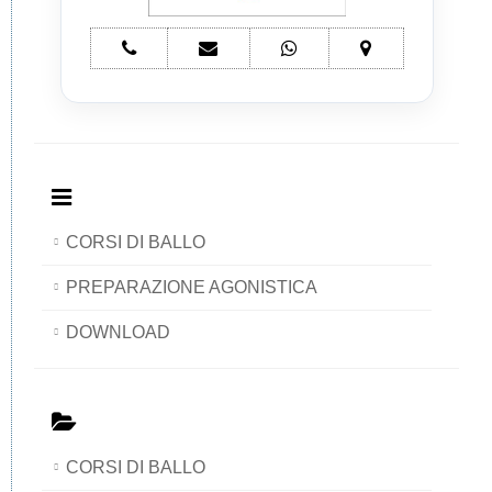
telefono
e-
whatsapp
mappa
New
mail
New
New
Aurora
New
Aurora
Aurora
Dance
Aurora
Dance
Dance
Dance
CORSI DI BALLO
PREPARAZIONE AGONISTICA
DOWNLOAD
CORSI DI BALLO